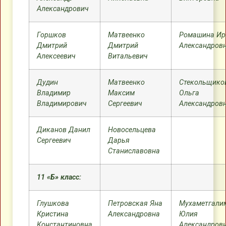
Александрович
Горшков
Матвеенко
Ромашина Ир
Дмитрий
Дмитрий
Александров
Алексеевич
Витальевич
Дудин
Матвеенко
Стекольщико
Владимир
Максим
Ольга
Владимирович
Сергеевич
Александров
Диканов Данил
Новосельцева
Сергеевич
Дарья
Станиславовна
11 «Б» класс:
Глушкова
Петровская Яна
Мухаметгали
Кристина
Александровна
Юлия
Константиновна
Александров