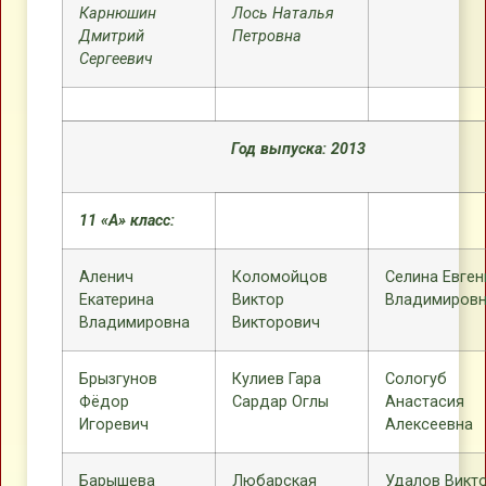
Карнюшин
Лось Наталья
Дмитрий
Петровна
Сергеевич
Год выпуска: 2013
11 «А» класс:
Аленич
Коломойцов
Селина Евген
Екатерина
Виктор
Владимиров
Владимировна
Викторович
Брызгунов
Кулиев Гара
Сологуб
Фёдор
Сардар Оглы
Анастасия
Игоревич
Алексеевна
Барышева
Любарская
Удалов Викт