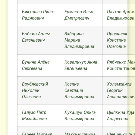
Бикташев Ринат
Ермаков Илья
Паутов Артём
Радикович
Дмитриевич
Владимирови
Бобкин Артём
Заборина
Просянюк
Евгеньевич
Марина
Кристина
Владимировна
Олеговна
Бучина Алёна
Ковальчук Анна
Рябченко Ма
Сергеевна
Евгеньевна
Константино
Врублевский
Козина
Холамханов
Николай
Светлана
Георгий
Олегович
Владимировна
Асланалиеви
Галузо Пётр
Лукащук Ольга
Цыпкина Ида
Михайлович
Владимировна
Андреевна
Гареев Михаил
Максимушкина
Шевченко Ан