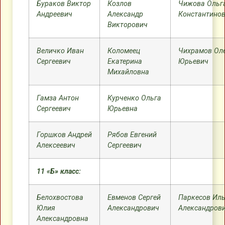
Бураков Виктор
Козлов
Чижова Ольг
Андреевич
Александр
Константино
Викторович
Величко Иван
Коломеец
Чихрамов Ол
Сергеевич
Екатерина
Юрьевич
Михайловна
Гамза Антон
Курченко Ольга
Сергеевич
Юрьевна
Горшков Андрей
Рябов Евгений
Алексеевич
Сергеевич
11 «Б» класс:
Белохвостова
Евменов Сергей
Паркесов Ил
Юлия
Александрович
Александров
Александровна