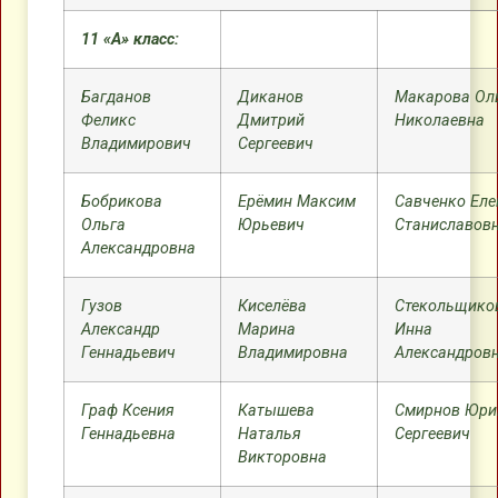
11 «А» класс:
Багданов
Диканов
Макарова Ол
Феликс
Дмитрий
Николаевна
Владимирович
Сергеевич
Бобрикова
Ерёмин Максим
Савченко Еле
Ольга
Юрьевич
Станиславов
Александровна
Гузов
Киселёва
Стекольщико
Александр
Марина
Инна
Геннадьевич
Владимировна
Александров
Граф Ксения
Катышева
Смирнов Юри
Геннадьевна
Наталья
Сергеевич
Викторовна