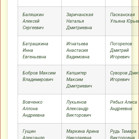
Баляшкин
Заричанская
Пасканская
Алексей
Наталья
Ульяна Юрье
Сергеевич
Дмитриевна
Батрашкина
Игнатьева
Погорелов
Инна
Анастасия
Дмитрий
Евгеньевна
Вадимовна
Игоревич
Бобров Максим
Капшитер
Суворов Дми
Владимирович
Максим
Игоревич
Дмитриевич
Вовченко
Лукьянов
Рябых Алиса
Аллона
Александр
Андреевна
Андреевна
Викторович
Гущин
Маркина Арина
Рудь Тамара
Александр
Николаевна
Викторовна