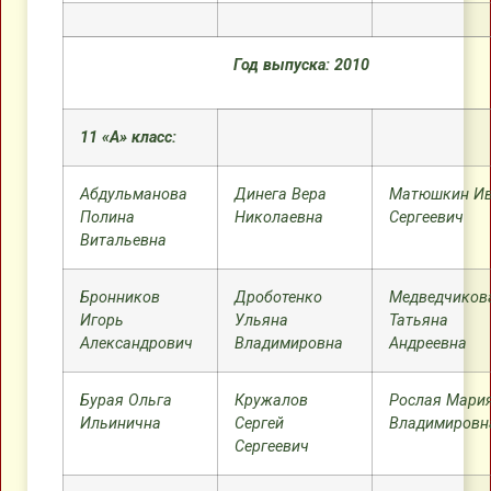
Год выпуска: 2010
11 «А» класс:
Абдульманова
Динега Вера
Матюшкин И
Полина
Николаевна
Сергеевич
Витальевна
Бронников
Дроботенко
Медведчиков
Игорь
Ульяна
Татьяна
Александрович
Владимировна
Андреевна
Бурая Ольга
Кружалов
Рослая Мари
Ильинична
Сергей
Владимировн
Сергеевич