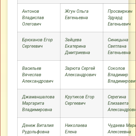
Антонов
Жгун Ольга
Просвиркин
Владислав
Евгеньевна
Эдуард
Олегович
Евгеньевич
Брюханов Егор
Зайцева
Синицына
Сергеевич
Екатерина
Светлана
Дмитриевна
Евгеньевна
Васильев
Зарюта Сергей
Соколов
Вячеслав
Александрович
Владимир
Александрович
Владимирови
Джаманшалова
Крутиков Егор
Серегина
Маргарита
Сергеевич
Елизавета
Владимировна
Александров
Денеж Виталия
Николаева
Чудаева Мар
Рудольфовна
Елена
Алексеевна