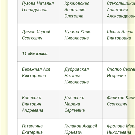
Гузова Наталья
Крюковская
Стекольщико
Геннадьевна
Анастасия
Анастасия
Олеговна
Александров
Димов Сергей
Лукина Юлия
Шеньо Алёна
Сергеевич
Николаевна
Викторовна
11 «Б» класс:
Бережная Ася
Дубровская
Снопко Серге
Викторовна
Наталья
Игоревич
Николаевна
Вовченко
Дьяченко
Филитов Кир
Виктория
Марина
Сергеевич
Андреевна
Сергеевна
Гатаулина
Кулаков Андрей
Фролова Мар
Екатерина
Юрьевич
Николаевна