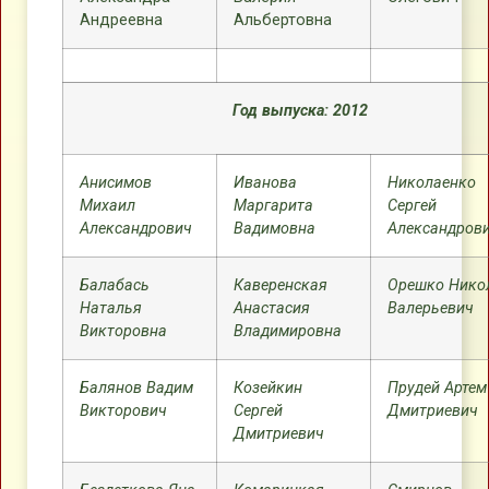
Андреевна
Альбертовна
Год выпуска: 2012
Анисимов
Иванова
Николаенко
Михаил
Маргарита
Сергей
Александрович
Вадимовна
Александров
Балабась
Каверенская
Орешко Нико
Наталья
Анастасия
Валерьевич
Викторовна
Владимировна
Балянов Вадим
Козейкин
Прудей Артем
Викторович
Сергей
Дмитриевич
Дмитриевич