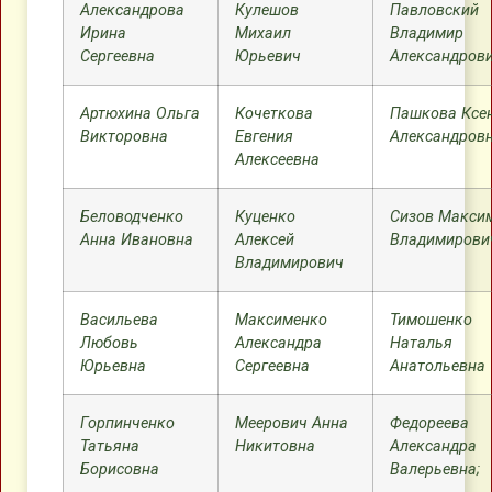
Александрова
Кулешов
Павловский
Ирина
Михаил
Владимир
Сергеевна
Юрьевич
Александров
Артюхина Ольга
Кочеткова
Пашкова Ксе
Викторовна
Евгения
Александров
Алексеевна
Беловодченко
Куценко
Сизов Макси
Анна Ивановна
Алексей
Владимирови
Владимирович
Васильева
Максименко
Тимошенко
Любовь
Александра
Наталья
Юрьевна
Сергеевна
Анатольевна
Горпинченко
Меерович Анна
Федореева
Татьяна
Никитовна
Александра
Борисовна
Валерьевна;