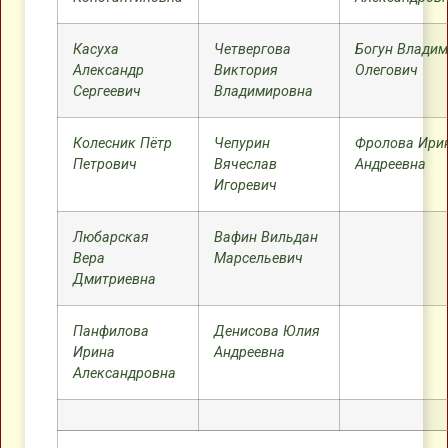
Касуха
Четвергова
Богун Влади
Александр
Виктория
Олегович
Сергеевич
Владимировна
Колесник Пётр
Чепурин
Фролова Ири
Петрович
Вячеслав
Андреевна
Игоревич
Любарская
Вафин Вильдан
Вера
Марсельевич
Дмитриевна
Панфилова
Денисова Юлия
Ирина
Андреевна
Александровна