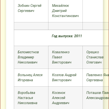
Зобнин Сергей
Михайлюк
Сергеевич
Дмитрий
Константинович
Год выпуска: 2011
Беломестнов
Коваленко
Орешко
Владимир
Павел
Станислав
Николаевич
Викторович
Олегович
Волынец Алеся
Козлов Андрей
Павленко Ян
Игоревна
Викторович
Сергеевна
Воробьёва
Косенок
Поташов Пав
Настасья
Алексей
Александров
Николаевна
Андреевич