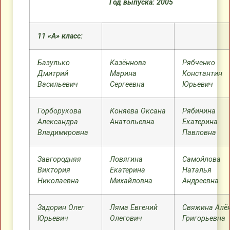
Год выпуска: 2005
11 «А» класс:
Базулько
Казённова
Рябченко
Дмитрий
Марина
Константин
Васильевич
Сергеевна
Юрьевич
Горборукова
Коняева Оксана
Рябинина
Александра
Анатольевна
Екатерина
Владимировна
Павловна
Завгородняя
Ловягина
Самойлова
Виктория
Екатерина
Наталья
Николаевна
Михайловна
Андреевна
Задорин Олег
Ляма Евгений
Свяжина Алё
Юрьевич
Олегович
Григорьевна