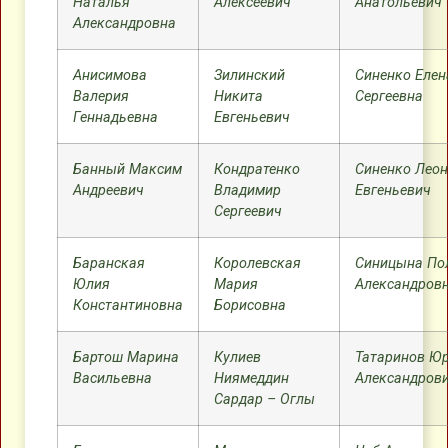
Наталья
Алексеевич
Анатольевич
Александровна
Анисимова
Зилинский
Синенко Елен
Валерия
Никита
Сергеевна
Геннадьевна
Евгеньевич
Банный Максим
Кондратенко
Синенко Лео
Андреевич
Владимир
Евгеньевич
Сергеевич
Баранская
Королевская
Синицына По
Юлия
Мария
Александров
Константиновна
Борисовна
Бартош Марина
Кулиев
Татаринов Ю
Васильевна
Ниямеддин
Александров
Сардар – Оглы