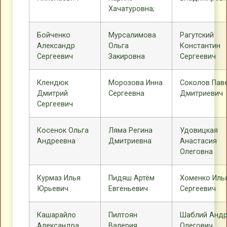
Хачатуровна;
Бойченко
Мурсалимова
Рагутский
Александр
Ольга
Константин
Сергеевич
Закировна
Сергеевич
Клендюк
Морозова Инна
Соколов Пав
Дмитрий
Сергеевна
Дмитриевич
Сергеевич
Косенок Ольга
Ляма Регина
Удовицкая
Андреевна
Дмитриевна
Анастасия
Олеговна
Курмаз Илья
Пидяш Артём
Хоменко Иль
Юрьевич
Евгеньевич
Сергеевич
Кашарайло
Пилтоян
Шаблий Анд
Александра
Валерия
Олегович