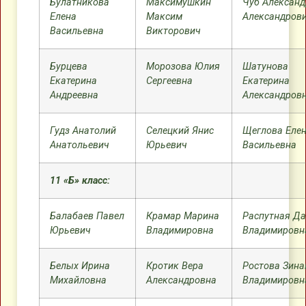
Булатникова
Максимушкин
Чуб Александ
Елена
Максим
Александров
Васильевна
Викторович
Бурцева
Морозова Юлия
Шатунова
Екатерина
Сергеевна
Екатерина
Андреевна
Александров
Гудз Анатолий
Селецкий Янис
Щеглова Еле
Анатольевич
Юрьевич
Васильевна
11 «Б» класс:
Балабаев Павел
Крамар Марина
Распутная Д
Юрьевич
Владимировна
Владимировн
Белых Ирина
Кротик Вера
Ростова Зина
Михайловна
Александровна
Владимировн