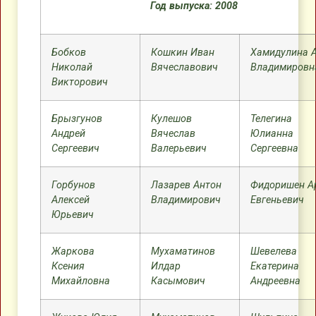
Год выпуска: 2008
Бобков
Кошкин Иван
Хамидулина 
Николай
Вячеславович
Владимировн
Викторович
Брызгунов
Кулешов
Телегина
Андрей
Вячеслав
Юлианна
Сергеевич
Валерьевич
Сергеевна
Горбунов
Лазарев Антон
Фидоришен А
Алексей
Владимирович
Евгеньевич
Юрьевич
Жаркова
Мухаматинов
Шевелева
Ксения
Илдар
Екатерина
Михайловна
Касымович
Андреевна