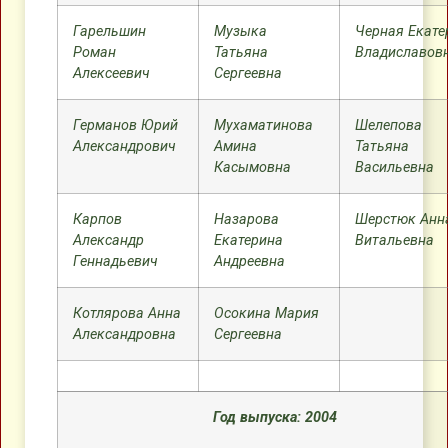
Гарельшин
Музыка
Черная Екате
Роман
Татьяна
Владиславов
Алексеевич
Сергеевна
Германов Юрий
Мухаматинова
Шелепова
Александрович
Амина
Татьяна
Касымовна
Васильевна
Карпов
Назарова
Шерстюк Анн
Александр
Екатерина
Витальевна
Геннадьевич
Андреевна
Котлярова Анна
Осокина Мария
Александровна
Сергеевна
Год выпуска: 2004