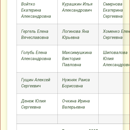
Войтко
Курашкин Илья
Смирнова
Екатерина
Александрович
Екатерина
Александровна
Сергеевна
Гергель Елена
Логинова Яна
Хоменко Еле
Вячеславовна
Юрьевна
Сергеевна
Голубь Елена
Максимушкина
Шиповалова
Александровна
Виктория
Юлия
Павловна
Александров
Гущин Алексей
Нужняк Раиса
Сергеевич
Борисовна
Денеж Юлия
Очкина Ирина
Сергеевна
Валерьевна