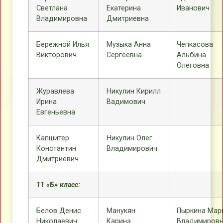
Светлана
Екатерина
Иванович
Владимировна
Дмитриевна
Бережной Илья
Музыка Анна
Чепкасова
Викторович
Сергеевна
Альбина
Олеговна
Журавлева
Никулин Кирилл
Ирина
Вадимович
Евгеньевна
Капшитер
Никулин Олег
Константин
Владимирович
Дмитриевич
11 «Б» класс:
Белов Денис
Манукян
Пыркина Мар
Николаевич
Каринэ
Владимиров