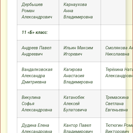
Дербышев
Карнаухова
Роман
Анна
Александрович
Владимировна
11 «Б» класс:
Андреев Павел
Ильин Максим
Смолякова А
Андреевич
Игоревич
Николаевна
Вандалковская
Кагирова
Терёхина Нат
Александра
Анастасия
Александров
Дмитриевна
Владимировна
Викулина
Катанобек
Тремаскина
Софья
Алексей
Светлана
Александровна
Булатовича
Евгеньевна
Дудина Елена
Кантор Павел
Тютюгин Ром
Александровна
Владимирович
Викторович