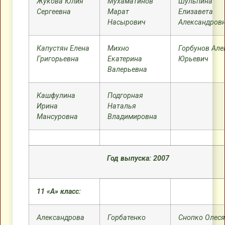
Жукова Юлия
Мухаматинов
Шульпина
Сергеевна
Марат
Елизавета
Насырович
Александров
Капустян Елена
Михно
Горбунов Але
Григорьевна
Екатерина
Юрьевич
Валерьевна
Кашфулина
Подгорная
Ирина
Наталья
Мансуровна
Владимировна
Год выпуска: 2007
11 «А» класс:
Александрова
Горбатенко
Снопко Олеся