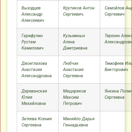
Выходцев
Крутиков Антон
Самойлов Ан
Александр
Сергеевич;
Сергеевич
Алексеевич
Гарифулин
Кузьминых
Терехин Алек
Рустам
Алена
Александров
Камилович
Дмитриевна
Двоеглазова
Любчак
Тимофеев Ил
Анастасия
Анастасия
Викторович
Александровна
Сергеевна
Деревенская
Мещеряков
Янкина Поли
Юлия
Максим
Сергеевна
Михайловна
Петрович
Затеева Ксения
Миняйло Дарья
Сергеевна
Геннадьевна