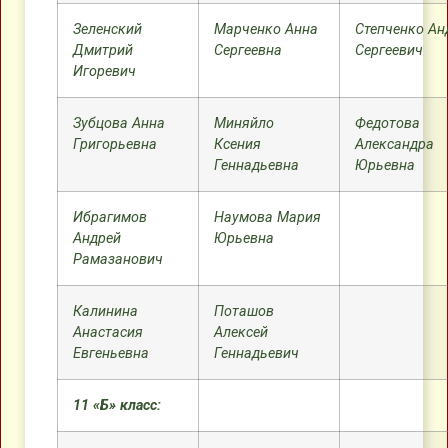
Зеленский
Марченко Анна
Степченко Ан
Дмитрий
Сергеевна
Сергеевич
Игоревич
Зубцова Анна
Миняйло
Федотова
Григорьевна
Ксения
Александра
Геннадьевна
Юрьевна
Ибрагимов
Наумова Мария
Андрей
Юрьевна
Рамазанович
Калинина
Поташов
Анастасия
Алексей
Евгеньевна
Геннадьевич
11 «Б» класс: