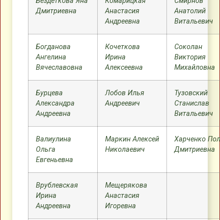
Бездеткова Яна
Комарицкая
Смирнов
Дмитриевна
Анастасия
Анатолий
Андреевна
Витальевич
Богданова
Кочеткова
Соколан
Ангелина
Ирина
Виктория
Вячеславовна
Алексеевна
Михайловна
Бурцева
Лобов Илья
Тузовский
Александра
Андреевич
Станислав
Андреевна
Витальевич
Валиулина
Маркин Алексей
Харченко По
Ольга
Николаевич
Дмитриевна
Евгеньевна
Врублевская
Мещерякова
Ирина
Анастасия
Андреевна
Игоревна