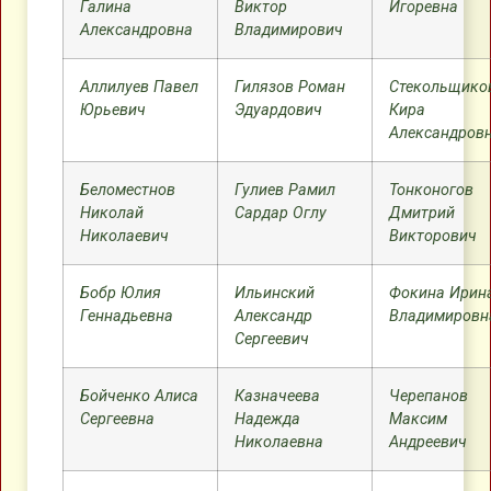
Галина
Виктор
Игоревна
Александровна
Владимирович
Аллилуев Павел
Гилязов Роман
Стекольщико
Юрьевич
Эдуардович
Кира
Александров
Беломестнов
Гулиев Рамил
Тонконогов
Николай
Сардар Оглу
Дмитрий
Николаевич
Викторович
Бобр Юлия
Ильинский
Фокина Ирин
Геннадьевна
Александр
Владимировн
Сергеевич
Бойченко Алиса
Казначеева
Черепанов
Сергеевна
Надежда
Максим
Николаевна
Андреевич