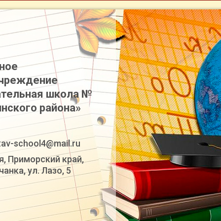
ное
учреждение
тельная школа №
инского района»
tav-school4@mail.ru
я, Приморский край,
анка, ул. Лазо, 5