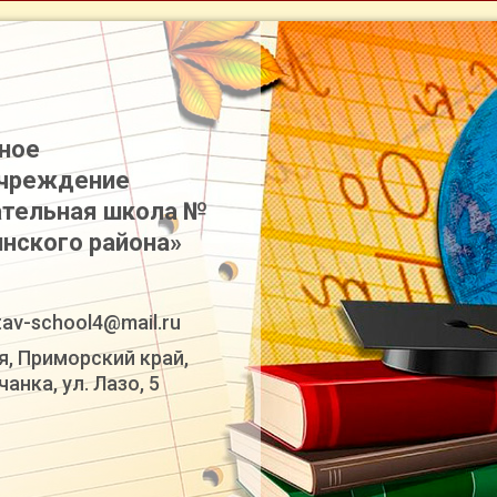
ное
учреждение
тельная школа №
инского района»
tav-school4@mail.ru
я, Приморский край,
анка, ул. Лазо, 5