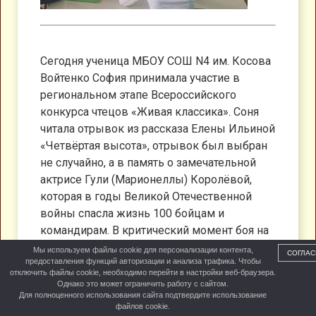
Сегодня ученица МБОУ СОШ N4 им. Косова
Войтенко София принимала участие в
региональном этапе Всероссийского
конкурса чтецов «Живая классика». Соня
читала отрывок из рассказа Елены Ильиной
«Четвёртая высота», отрывок был выбран
не случайно, а в память о замечательной
актрисе Гули (Марионеллы) Королёвой,
которая в годы Великой Отечественной
войны спасла жизнь 100 бойцам и
командирам. В критический момент боя на
берегу Дона, близ хутора Паншино, она
Мы используем файлы cookie для персонализации контента,
СОГЛАС
предоставления функций авторизации и анализа трафика. Чтобы
подняла и повела в атаку оставшееся без
отключить файлы cookie, необходимо перейти в настройки веб-браузера.
командира подразделение. В том бою Гуля
Однако это может ограничить работу с сайтом.
Для полноценного использования сайта подтвердите использование
пала смертью храбрых (1942г.)
файлов cookie.
Приказом командования Донского фронта