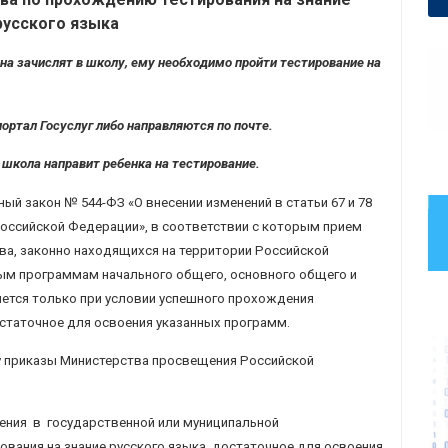
русского языка
ина зачислят в школу, ему необходимо пройти тестирование на
ортал Госуслуг либо направляются по почте.
, школа направит ребенка
на тестирование.
ьный закон № 544-ФЗ «О внесении изменений в статьи 67 и 78
оссийской Федерации», в соответствии с которым прием
ва, законно находящихся на территории Российской
ным программам начального общего, основного общего и
ется только при условии успешного прохождения
остаточное для освоения указанных программ.
илу приказы Министерства просвещения Российской
ния в государственной или муниципальной
вания на знание русского языка, достаточное для освоения