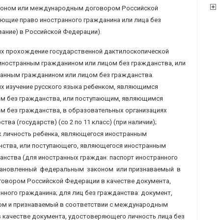
коном или международным договором Российской
щие право иностранного гражданина или лица без
ание) в Российской Федерации).
х прохождение государственной дактилоскопической
иностранным гражданином или лицом без гражданства, или
анным гражданином или лицом без гражданства.
 изучение русского языка ребенком, являющимся
м без гражданства, или поступающим, являющимся
м без гражданства, в образовательных организациях
тва (государств) (со 2 по 11 класс) (при наличии);
 личность ребенка, являющегося иностранным
нства, или поступающего, являющегося иностранным
нства (для иностранных граждан: паспорт иностранного
установленный федеральным законом или признаваемый в
овором Российской Федерации в качестве документа,
ного гражданина; для лиц без гражданства: документ,
ом и признаваемый в соответствии с международным
 качестве документа, удостоверяющего личность лица без