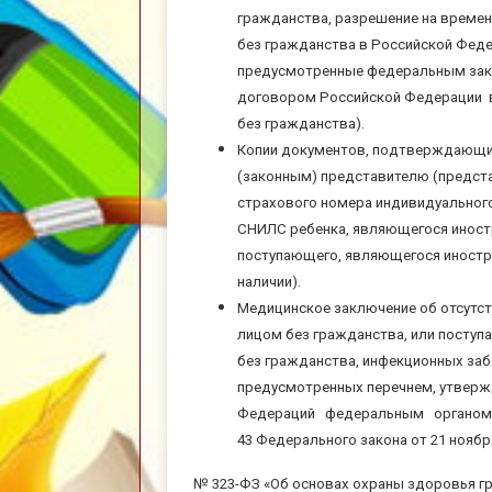
гражданства, разрешение на времен
без гражданства в Российской Феде
предусмотренные федеральным зак
договором Российской Федерации 
без гражданства).
Копии документов, подтверждающих
(законным) представителю (предст
страхового номера индивидуального 
СНИЛС ребенка, являющегося иност
поступающего, являющегося иностр
наличии).
Медицинское заключение об отсутс
лицом без гражданства, или посту
без гражданства, инфекционных за
предусмотренных перечнем, утвер
Федераций федеральным органом и
43 Федерального закона от 21 ноября
№ 323-ФЗ «Об основах охраны здоровья г