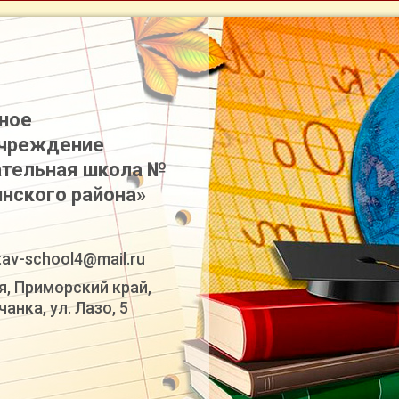
ное
учреждение
тельная школа №
инского района»
tav-school4@mail.ru
я, Приморский край,
анка, ул. Лазо, 5