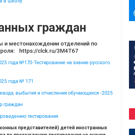
а в школу
анных граждан
 и местонахождении отделений по
роля: https://clck.ru/3M4T67
025 года №170-Тестирование на знание русского
025 года № 171
евода, выбытия и отчисления обучающихся -2025
тр.граждан
проведению тестирования
аконных представителей) детей иностранных
ва по прохождению тестирования на знание