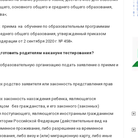
щего, основного общего и среднего общего образования,
ва»;
 приема на обучение по образовательным программам
среднего общего образования, утвержденный приказом
рации от 2 сентября 2020 г. № 458».
готовить родителям накануне тестирования?
 образовательную организацию подать заявление о приеме и
 родство заявителя или законность представления прав
 законность нахождения ребенка, являющегося
м без гражданства, и его законного (законных)
ли поступающего, являющегося иностранным гражданином
ритории Российской Федерации (действительные вид на
еменное проживание, либо разрешение на временное
ования, либо визу и (или) миграционную карту, либо иные